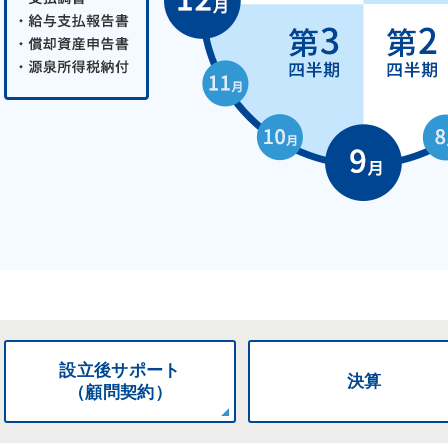
設立後
サポート
決算
（顧問契約）