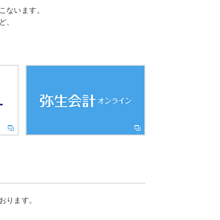
こないます。
ど、
おります。