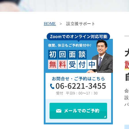
HOME
設立後サポート
会
設
パ